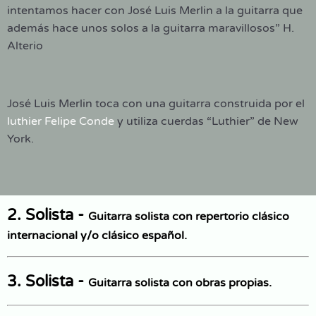
intentamos hacer con José Luis Merlin a la guitarra que
además hace unos solos a la guitarra maravillosos” H.
Alterio
José Luis Merlin toca con una guitarra construida por el
luthier Felipe Conde
y utiliza cuerdas “Luthier” de New
York.
2. Solista -
Guitarra solista con repertorio clásico
internacional y/o clásico español.
3. Solista -
Guitarra solista con obras propias.